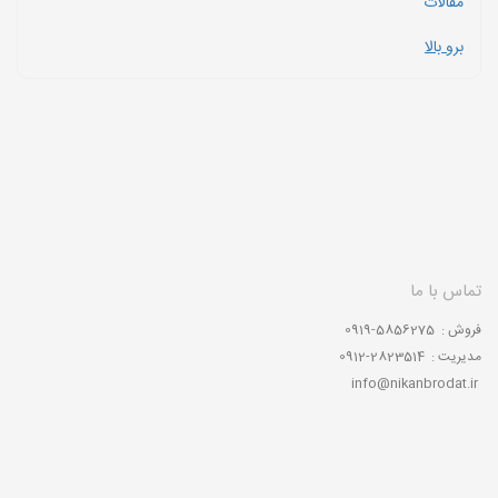
مقالات
برو بالا
تماس با ما
فروش : 5856275-0919
مدیریت : 2823514-0912
info@nikanbrodat.ir